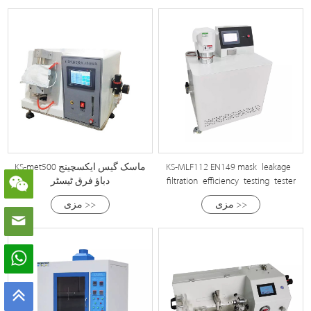
KS-MLF112 EN149 mask leakage
KS-met500 ماسک گیس ایکسچینج
filtration efficiency testing tester
دباؤ فرق ٹیسٹر
مزی >>
مزی >>