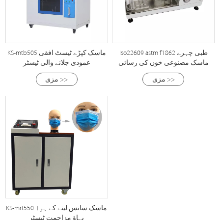
Iso22609 astm f1862 طبی چہرے
KS-mtb505 ماسک کپڑے ٹیسٹ افقی
ماسک مصنوعی خون کی رسائی
عمودی جلانے والی ٹیسٹر
ٹیسٹر
مزی >>
مزی >>
KS-mrt550 ماسک سانس لینے کے ہوا
بہاؤ مزاحمت ٹیسٹر