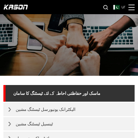
ur
ماسک اور حفاظتی احاطہ کے لئے ٹیسٹنگ کا سامان
الیکٹرانک یونیورسل ٹیسٹنگ مشین
ٹینسیل ٹیسٹنگ مشین