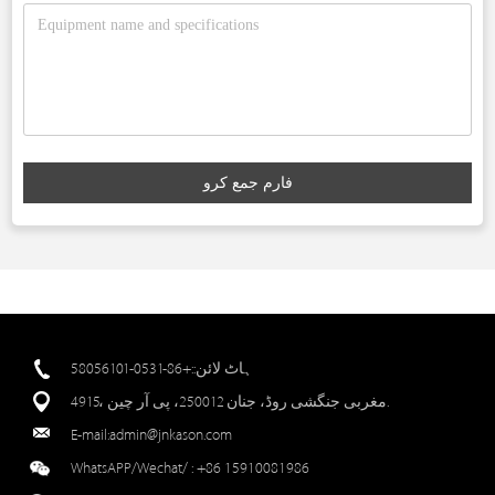
فارم جمع کرو
ہاٹ لائن::+86-0531-58056101
4915، مغربی جنگشی روڈ، جنان 250012، پی آر چین.
E-mail:
admin@jnkason.com
WhatsAPP/Wechat/ :
+86 15910081986