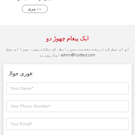
مزی >>
ایک پیغام چھوڑ دو
آپ ای میل کے ذریعے مجھ سے بھی رابطہ کر سکتے ہیں۔ میرا ای میل
admin@hssdtest.com
ایڈریس ہے
فوری حوالہ: