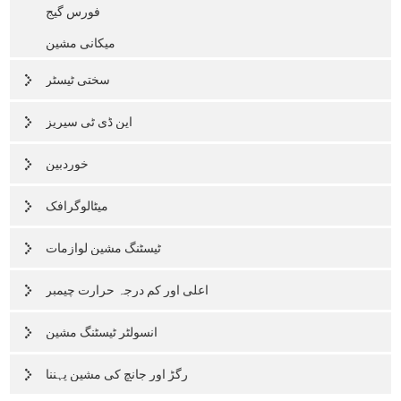
فورس گیج
میکانی مشین
سختی ٹیسٹر
این ڈی ٹی سیریز
خوردبین
میٹالوگرافک
ٹیسٹنگ مشین لوازمات
اعلی اور کم درجہ حرارت چیمبر
انسولٹر ٹیسٹنگ مشین
رگڑ اور جانچ کی مشین پہننا