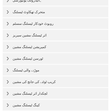
ہائیڈرولک یونیورسل
متحرک تھکاوٹ ٹیسٹنگ
روبوٹ خودکار ٹیسٹنگ سسٹم
اثر ٹیسٹنگ مشین سیریز
کمپریشن ٹیسٹنگ مشین
ٹورسن ٹیسٹنگ مشین
موڑنے والی ٹیسٹنگ
کریپ ٹوٹنے کی جانچ کی مشین
لچکدار اثر ٹیسٹنگ مشین
کپنگ ٹیسٹنگ مشین